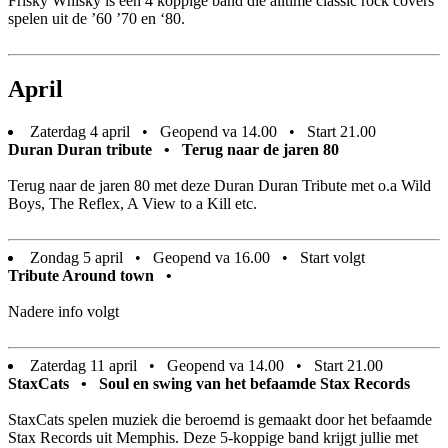
Frisky Whisky is een 4 koppige band die alltime classic rock covers
spelen uit de ’60 ’70 en ‘80.
April
Zaterdag 4 april • Geopend va 14.00 • Start 21.00
Duran Duran tribute • Terug naar de jaren 80
Terug naar de jaren 80 met deze Duran Duran Tribute met o.a Wild
Boys, The Reflex, A View to a Kill etc.
Zondag 5 april • Geopend va 16.00 • Start volgt
Tribute Around town •
Nadere info volgt
Zaterdag 11 april • Geopend va 14.00 • Start 21.00
StaxCats • Soul en swing van het befaamde Stax Records
StaxCats spelen muziek die beroemd is gemaakt door het befaamde
Stax Records uit Memphis. Deze 5-koppige band krijgt jullie met