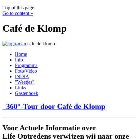
Top of this page
Go to content »
Café de Klomp
cafe de klomp
Home
Info
Programma
Foto/Video
INDIA
"Weetjes"
Links
Gastenboek
360°-Tour door Café de Klomp
Voor Actuele Informatie over
Life Optredens verwijzen wij naar onze