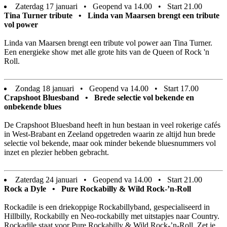
Zaterdag 17 januari • Geopend va 14.00 • Start 21.00
Tina Turner tribute • Linda van Maarsen brengt een tribute
vol power
Linda van Maarsen brengt een tribute vol power aan Tina Turner.
Een energieke show met alle grote hits van de Queen of Rock 'n
Roll.
Zondag 18 januari • Geopend va 14.00 • Start 17.00
Crapshoot Bluesband • Brede selectie vol bekende en
onbekende blues
De Crapshoot Bluesband heeft in hun bestaan in veel rokerige cafés
in West-Brabant en Zeeland opgetreden waarin ze altijd hun brede
selectie vol bekende, maar ook minder bekende bluesnummers vol
inzet en plezier hebben gebracht.
Zaterdag 24 januari • Geopend va 14.00 • Start 21.00
Rock a Dyle • Pure Rockabilly & Wild Rock-’n-Roll
Rockadile is een driekoppige Rockabillyband, gespecialiseerd in
Hillbilly, Rockabilly en Neo-rockabilly met uitstapjes naar Country.
Rockadile staat voor Pure Rockabilly & Wild Rock-’n-Roll. Zet je