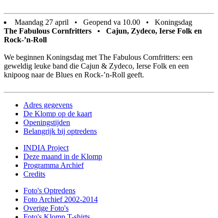
Maandag 27 april • Geopend va 10.00 • Koningsdag
The Fabulous Cornfritters • Cajun, Zydeco, Ierse Folk en
Rock-’n-Roll
We beginnen Koningsdag met The Fabulous Cornfritters: een
geweldig leuke band die Cajun & Zydeco, Ierse Folk en een
knipoog naar de Blues en Rock-’n-Roll geeft.
Adres gegevens
De Klomp op de kaart
Openingstijden
Belangrijk bij optredens
INDIA Project
Deze maand in de Klomp
Programma Archief
Credits
Foto's Optredens
Foto Archief 2002-2014
Overige Foto's
Foto's Klomp T-shirts